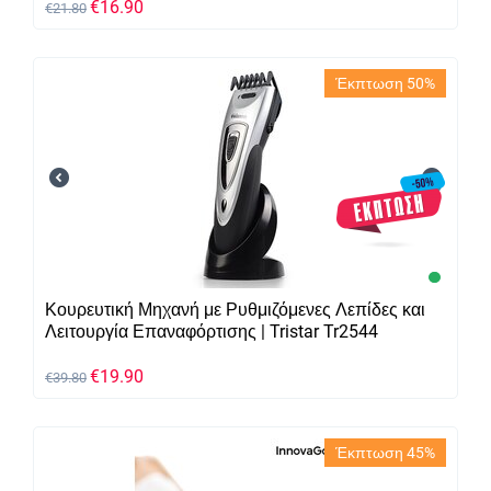
€
16.90
€
21.80
Έκπτωση 50%
Κουρευτική Μηχανή με Ρυθμιζόμενες Λεπίδες και
Λειτουργία Επαναφόρτισης | Tristar Tr2544
€
19.90
€
39.80
Έκπτωση 45%