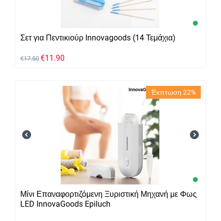
Σετ για Πεντικιούρ Innovagoods (14 Τεμάχια)
€
11.90
€
17.50
Έκπτωση 22%
Μίνι Επαναφορτιζόμενη Ξυριστική Μηχανή με Φως
LED InnovaGoods Epiluch