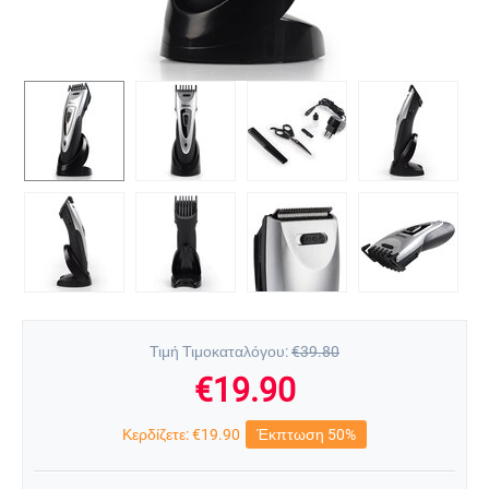
Τιμή Τιμοκαταλόγου:
€
39.80
€
19.90
Κερδίζετε:
€
19.90
Έκπτωση 50%