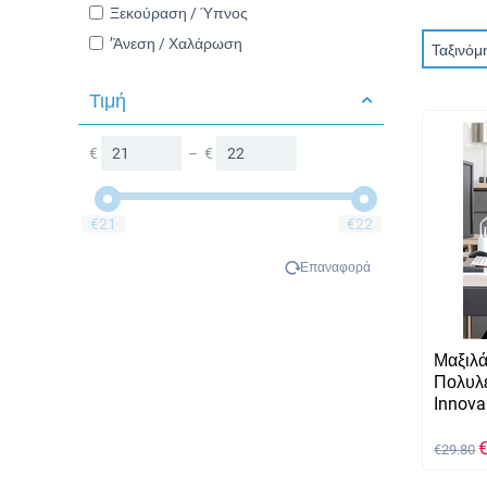
Ξεκούραση / Ύπνος
’Άνεση / Χαλάρωση
Ταξινόμ
Τιμή
€
–
€
‎€
21
‎€
22
Επαναφορά
Μαξιλ
Πολυλε
Innov
€
29.80