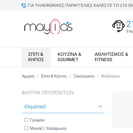
ΓΙΑ ΤΗΛΕΦΩΝΙΚΕΣ ΠΑΡΑΓΓΕΛΙΕΣ ΚΑΛΕΣΤΕ ΤΟ 210 
2
ΤΗ
ΣΠΊΤΙ &
ΚΟΥΖΊΝΑ &
ΑΘΛΗΤΙΣΜΌΣ &
ΚΉΠΟΣ
GOURMET
FITNESS
Αρχική
/
Σπίτι & Κήπος
/
Ξεκούραση
/
Μαξιλάρια
ΦΊΛΤΡΑ ΠΡΟΪΌΝΤΩΝ
Θεματικά
Γραφείο
Μασάζ / Χαλάρωση