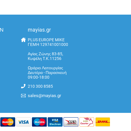
ΩΝ
mayias.gr
PLUS EUROPE MIKE
ΓΕΜΗ 129741001000
Αγίας Ζώνης 83-85,
Κυψέλη T.K.11256
Ωράριο Λειτουργίας
Δευτέρα - Παρασκευή
09:00-18:00
210 300 8585
sales@mayias.gr