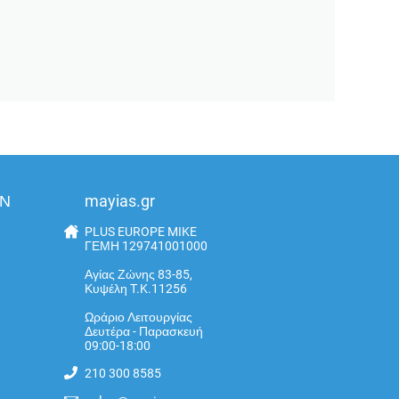
ΩΝ
mayias.gr
PLUS EUROPE MIKE
ΓΕΜΗ 129741001000
Αγίας Ζώνης 83-85,
Κυψέλη T.K.11256
Ωράριο Λειτουργίας
Δευτέρα - Παρασκευή
09:00-18:00
210 300 8585