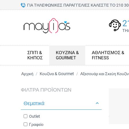
ΓΙΑ ΤΗΛΕΦΩΝΙΚΕΣ ΠΑΡΑΓΓΕΛΙΕΣ ΚΑΛΕΣΤΕ ΤΟ 210 
2
ΤΗ
ΣΠΊΤΙ &
ΚΟΥΖΊΝΑ &
ΑΘΛΗΤΙΣΜΌΣ &
ΚΉΠΟΣ
GOURMET
FITNESS
Αρχική
/
Κουζίνα & Gourmet
/
Αξεσουάρ και Σκεύη Κουζί
ΦΊΛΤΡΑ ΠΡΟΪΌΝΤΩΝ
Θεματικά
Outlet
Γραφείο