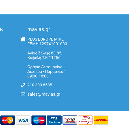
ΩΝ
mayias.gr
PLUS EUROPE MIKE
ΓΕΜΗ 129741001000
Αγίας Ζώνης 83-85,
Κυψέλη T.K.11256
Ωράριο Λειτουργίας
Δευτέρα - Παρασκευή
09:00-18:00
210 300 8585
sales@mayias.gr