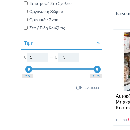
Επιστροφή Στο Σχολείο
Οργάνωση Χώρου
Ταξινόμ
Ορεκτικά / Σνακ
Σεφ / Είδη Κουζίνας
Τιμή
€
–
€
‎€
5
‎€
15
Επαναφορά
Αυτοκό
Μπαχαρ
Κουτά
€
11.80