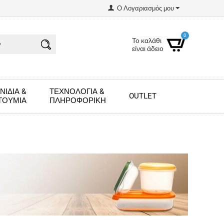
Ο Λογαριασμός μου
0
Το καλάθι
είναι άδειο
ΝΊΔΙΑ &
ΤΕΧΝΟΛΟΓΊΑ &
OUTLET
ΤΟΎΜΙΑ
ΠΛΗΡΟΦΟΡΙΚΉ