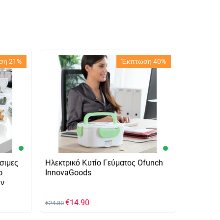
ση 21%
Έκπτωση 40%
σιμες
Ηλεκτρικό Κυτίο Γεύματος Ofunch
o
InnovaGoods
ων
€
14.90
€
24.80