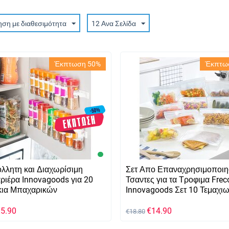
ηση με διαθεσιμότητα
12 Ανα Σελίδα
Έκπτωση 50%
Έκπτω
λλητη και Διαχωρίσιμη
Σετ Απο Επαναχρησιμοποιη
ιέρα Innovagoods για 20
Τσαντες για τα Τροφιμα Frec
κια Μπαχαρικών
Innovagoods Σετ 10 Τεμαχι
€
5.90
€
14.90
€
18.80