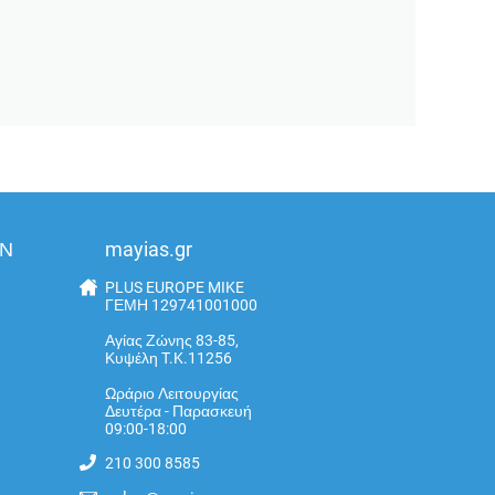
ΩΝ
mayias.gr
PLUS EUROPE MIKE
ΓΕΜΗ 129741001000
Αγίας Ζώνης 83-85,
Κυψέλη T.K.11256
Ωράριο Λειτουργίας
Δευτέρα - Παρασκευή
09:00-18:00
210 300 8585