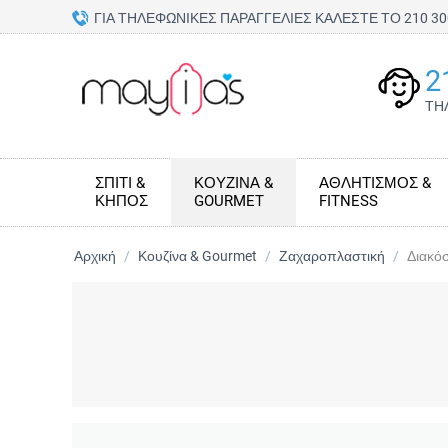
ΓΙΑ ΤΗΛΕΦΩΝΙΚΕΣ ΠΑΡΑΓΓΕΛΙΕΣ ΚΑΛΕΣΤΕ ΤΟ 210 
2
ΤΗ
ΣΠΊΤΙ &
ΚΟΥΖΊΝΑ &
ΑΘΛΗΤΙΣΜΌΣ &
ΚΉΠΟΣ
GOURMET
FITNESS
Αρχική
/
Κουζίνα & Gourmet
/
Ζαχαροπλαστική
/
Διακό