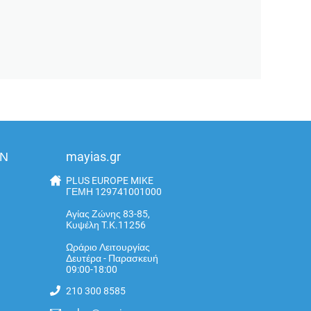
ΩΝ
mayias.gr
PLUS EUROPE MIKE
ΓΕΜΗ 129741001000
Αγίας Ζώνης 83-85,
Κυψέλη T.K.11256
Ωράριο Λειτουργίας
Δευτέρα - Παρασκευή
09:00-18:00
210 300 8585