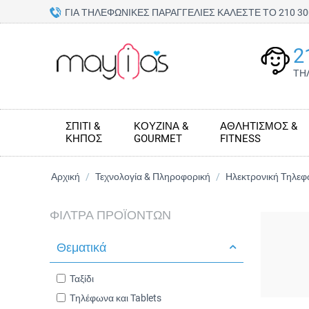
ΓΙΑ ΤΗΛΕΦΩΝΙΚΕΣ ΠΑΡΑΓΓΕΛΙΕΣ ΚΑΛΕΣΤΕ ΤΟ 210 
2
ΤΗ
ΣΠΊΤΙ &
ΚΟΥΖΊΝΑ &
ΑΘΛΗΤΙΣΜΌΣ &
ΚΉΠΟΣ
GOURMET
FITNESS
Αρχική
/
Τεχνολογία & Πληροφορική
/
Ηλεκτρονική Τηλεφω
ΦΊΛΤΡΑ ΠΡΟΪΌΝΤΩΝ
Θεματικά
Ταξίδι
Τηλέφωνα και Tablets