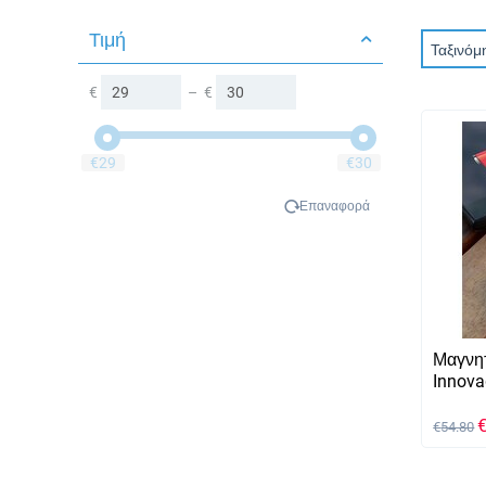
Τιμή
Ταξινόμ
€
–
€
‎€
29
‎€
30
Επαναφορά
Μαγνητ
Innov
€
54.80