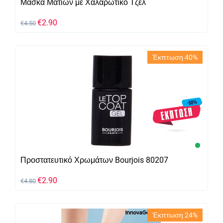
Μάσκα Ματιών με Χαλαρωτικό Τζελ
€
2.90
€
4.50
Έκπτωση 40%
Προστατευτικό Χρωμάτων Bourjois 80207
€
2.90
€
4.80
Έκπτωση 24%