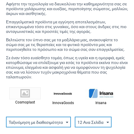
Αφήστε την τεχνολογία να διευκολύνει την καθημερινότητα σας σε
προϊόντα χαλάρωσης και ευεξίας, περιποίησης σώματος, μαλλιών,
άκρων και αισθητικής.
Επαγγελματικά προϊόντα με εγγύηση αποτελεσμάτων,
επικεντρωμένα τόσο στις γυναίκες, όσο και στους άνδρες στις πιο
ανταγωνιστικές και προσιτές τιμές της αγοράς.
Βελτιώστε τον ύπνο σας με τα μαξιλάρια μας, ανακουφίστε το
σώμα σας με τις θεραπείες και τα φυτικά προϊόντα μας και
περιποιηθείτε το πρόσωπο και το σώμα σας σαν επαγγελματίας.
Σε έναν τόσο ευαίσθητο τομέα, όπως η υγεία και η ομορφιά, εμείς
κατορθώσαμε να επιλέξουμε για εσάς τα προϊόντα εκείνα που είναι
επώνυμα, ελεγμένα και ασφαλή για να ομορφύνουν τη ψυχολογία
σας και να λύσουν τυχόν μακροχρόνια θέματα που σας
ταλαιπωρούν.
Cosmoplast
InnovaGoods
Irisana​
Ταξινόμηση με διαθεσιμότητα
12 Ανα Σελίδα