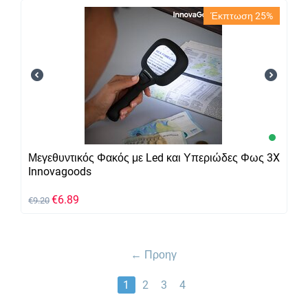
Έκπτωση 25%
Μεγεθυντικός Φακός με Led και Υπεριώδες Φως 3X
Innovagoods
€
6.89
€
9.20
Προηγ
1
2
3
4