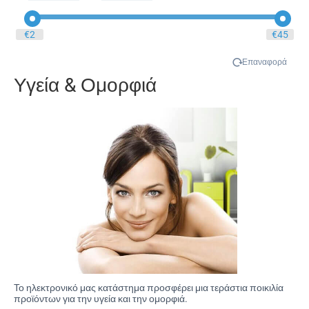
Ομορφιά
Ποδήλατο
‎€
2
‎€
45
Προσωπική Φροντίδα
Πρωτότυπα Δώρα
Επαναφορά
Σπορ / Σε Φόρμα
Υγεία & Ομορφιά
Σπορ / Σε φόρμα
Στη Μόδα
Ταξίδι
Τρέξιμο
Χειμώνας
’Άνεση / Χαλάρωση
Το ηλεκτρονικό μας κατάστημα προσφέρει μια τεράστια ποικιλία
προϊόντων για την υγεία και την ομορφιά.