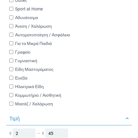
Outlet
Sport at Home
Αδυνάτισμα
Άνεση / Χαλάρωση
Αυτοματοποίηση / Ασφάλεια
Για τα Μικρά Παιδιά
Γραφείο
Γυμναστική
Είδη Μαστορέματος
Ευεξία
Ηλεκτρικά Είδη
Κομμωτήριο / Αισθητική
Μασάζ / Χαλάρωση
Μπαμπού / Σχιστόλιθος
Τιμή
Μπάρμπεκιου / Γκριλ
Ξεκούραση / Ύπνος
€
–
€