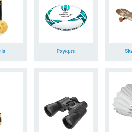
nis
Pάγκμπι
Ska