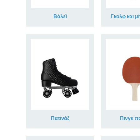
Βόλεϊ
Γκολφ και μί
Πατινάζ
Πινγκ π