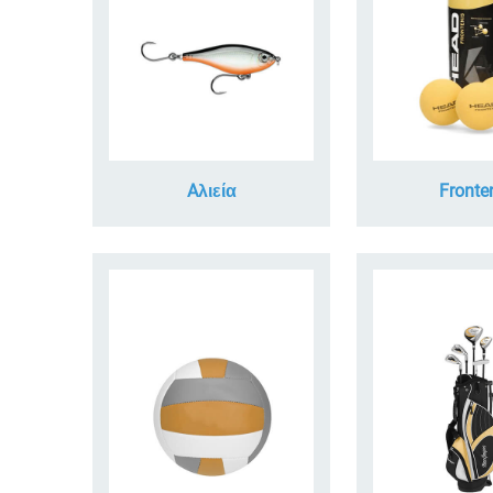
Aλιεία
Fronte