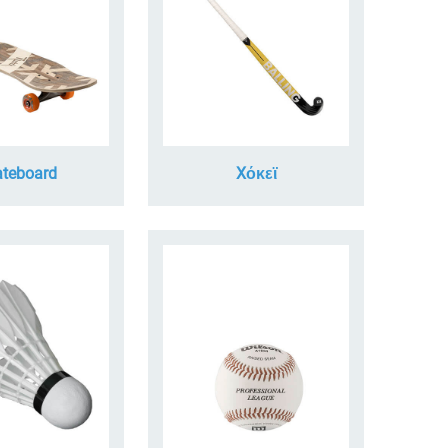
teboard
Xόκεϊ