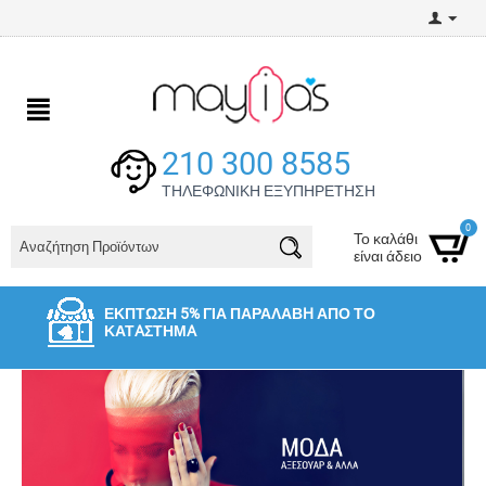
210 300 8585
ΤΗΛΕΦΩΝΙΚΗ ΕΞΥΠΗΡΕΤΗΣΗ
0
Το καλάθι
είναι άδειο
ΕΚΠΤΩΣΗ 5% ΓΙΑ ΠΑΡΑΛΑΒH ΑΠΌ ΤΟ
ΚΑΤAΣΤΗΜA