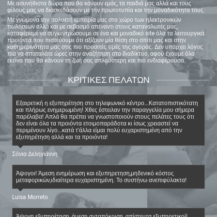
Με ασυνήθιστα δώρα που θα κάνουν εμάς, τα παιδιά μας αλλά και τους
φίλους μας να διασκεδάσουν με την πρωτοτυπία και την μοναδικότητα τους.
Με γνώμονα την πολυετή εμπειρία μας στο χώρο των ηλεκτρονικών
πωλήσεων αλλά και με σεβασμό απέναντι στους καταναλωτές μας,
καταφέραμε να συγκεντρώσουμε σε ένα και μοναδικό site όλα τα λειτουργικά
προϊόντα που πιστεύουμε ότι αξίζουν μία θέση στο σπίτι μας και στην
καθημερινότητα μας στις πιο προσιτές τιμές της αγοράς. Δεν υπάρχει λόγος
πια να σπαταλάτε ώρες στην αναζήτηση στο διαδίκτυο, αφού έχουμε όλα
εκείνα που θα κάνουν τη ζωή σας απλούστερη και πιο ενδιαφέρουσα.
ΚΡΙΤΙΚΕΣ ΠΕΛΑΤΩΝ
Εξαιρετική η εξυπηρέτηση στο τηλεφωνικό κέντρο...Κατατοπιστικότατη
και πλήρως ενημερωμένη! Χθες έστειλαν την παραγγελία μου σήμερα
παρέλαβα! Απλά θα πρέπει να γνωστοποιούν στους πελάτες τους ότι
δεν είναι όλα τα προιόντα ετοιμοπαράδοτα κι ίσως χρειαστεί να
περιμένουν λίγο...κατά τ'άλλα είμαι πολύ ευχαριστημένη από την
εξυπηρέτηση αλλά και τα προιόντα!
Σόνια Δεληγιάννη
Άψογοι! Άμεση ενημέρωση και εξυπηρετηση,μηδενικό κόστος
μεταφορικών,ιδιαίτερα ευχαριστημένη. Το συστήνω ανεπιφύλακτα!
Luisa Morreto
Άψογη εξυπηρέτηση, άμεση ανταπόκριση, απίστευτα εξυπηρετικοί!