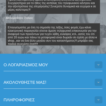
Συγχαρητήρια για το ήθος της κοπέλας του τηλεφωνικού κέντρου και
την αξιοπρέπεια της επιχείρησης! Συνεχίστε δυναμικά και ευχομαι κ σε
μέρες καλύτερες!!!
Mαλεματένιος Στέλιος
Επαγγελματίες με όλη τη σημασία της λέξης, όσες φορές έχω κάνει
ηλεκτρονική παραγγελία γίνεται άμεση τηλεφωνική επικοινωνία για την
αναφορά των προιόντων για τυχόν λάθη, ελλείψεις κτλ...εκτός του ότι
από 20 ευρω και πάνω τα μεταφορικά είναι δωρεάν σε σχέση με άλλα e
shop...και να ένα άλλο μεγάλο συν του καταστήματος!!! μπράβο σας
παιδιά συνεχίστε έτσι!!!!!
Άννα Κεφαλά
Άψογοι σε όλα...σε εξυπηρέτηση, ενημέρωση,
Ο ΛΟΓΑΡΙΑΣΜΟΣ ΜΟΥ
επικοινωνία...επαγγελματίες!!!
Martina Dilikova
ΑΚΟΛΟΥΘHΣΤΕ ΜΑΣ!
Δωρεάν μεταφορικά από 20 ευρο ! ευχαριστούμε!
Άννα Στέφου
ΠΛΗΡΟΦΟΡΙΕΣ
Καταπληκτικό.... Η κίττυ και εγώ σας ευχαριστούμε…