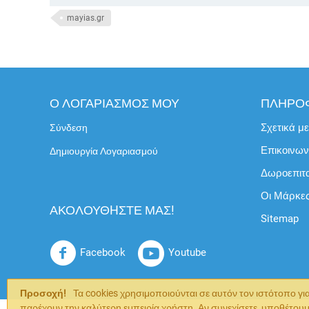
mayias.gr
Ο ΛΟΓΑΡΙΑΣΜΟΣ ΜΟΥ
ΠΛΗΡΟ
Σχετικά μ
Σύνδεση
Επικοινων
Δημιουργία Λογαριασμού
Δωροεπιτ
Οι Μάρκε
ΑΚΟΛΟΥΘHΣΤΕ ΜΑΣ!
Sitemap
Facebook
Youtube
Προσοχή!
Τα cookies χρησιμοποιούνται σε αυτόν τον ιστότοπο γι
παρέχουν την καλύτερη εμπειρία χρήστη. Αν συνεχίσετε, υποθέτου