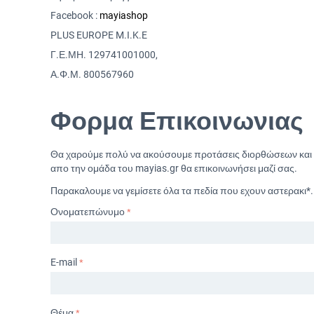
Facebook :
mayiashop
PLUS EUROPE M.I.K.E
Γ.Ε.ΜΗ. 129741001000,
Α.Φ.Μ. 800567960
Φορμα Επικοινωνιας
Θα χαρούμε πολύ να ακούσουμε προτάσεις διορθώσεων και 
απο την ομάδα του mayias.gr θα επικοινωνήσει μαζί σας.
Παρακαλουμε να γεμίσετε όλα τα πεδία που εχουν αστερακι*.
Ονοματεπώνυμο
E-mail
Θέμα