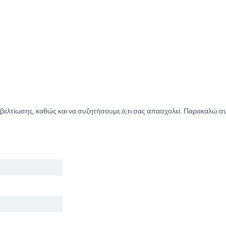
βελτίωσης, καθώς και να συζητήσουμε ό,τι σας απασχολεί. Παρακαλώ σ