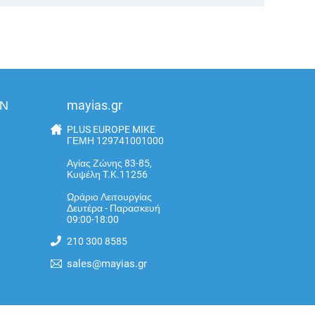
ΩΝ
mayias.gr
PLUS EUROPE MIKE
ΓΕΜΗ 129741001000
Αγίας Ζώνης 83-85,
Κυψέλη T.K.11256
Ωράριο Λειτουργίας
Δευτέρα - Παρασκευή
09:00-18:00
210 300 8585
sales@mayias.gr