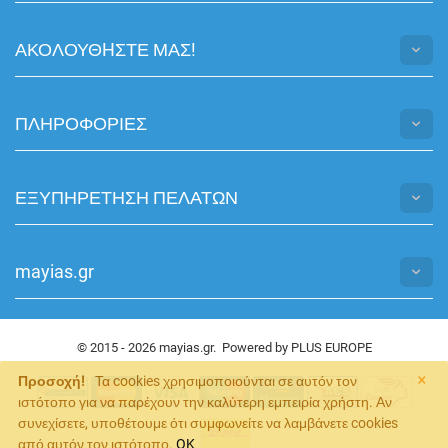
ΑΚΟΛΟΥΘHΣΤΕ ΜΑΣ!
ΠΛΗΡΟΦΟΡΙΕΣ
ΕΞΥΠΗΡΕΤΗΣΗ ΠΕΛΑΤΩΝ
mayias.gr
© 2015 - 2026 mayias.gr. Powered by
PLUS EUROPE
×
Προσοχή!
Τα cookies χρησιμοποιούνται σε αυτόν τον
ιστότοπο για να παρέχουν την καλύτερη εμπειρία χρήστη. Αν
συνεχίσετε, υποθέτουμε ότι συμφωνείτε να λαμβάνετε cookies
από αυτόν τον ιστότοπο.
OK