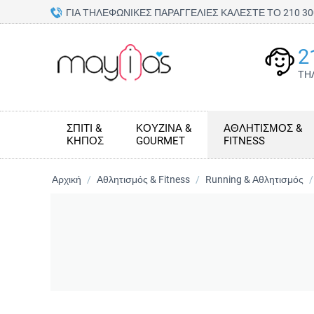
ΓΙΑ ΤΗΛΕΦΩΝΙΚΕΣ ΠΑΡΑΓΓΕΛΙΕΣ ΚΑΛΕΣΤΕ ΤΟ 210 
2
ΤΗ
ΣΠΊΤΙ &
ΚΟΥΖΊΝΑ &
ΑΘΛΗΤΙΣΜΌΣ &
ΚΉΠΟΣ
GOURMET
FITNESS
Αρχική
/
Αθλητισμός & Fitness
/
Running & Αθλητισμός
/