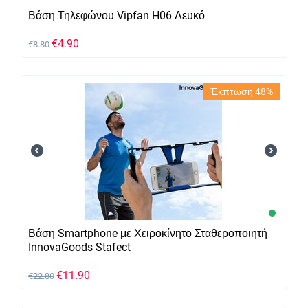
Βάση Τηλεφώνου Vipfan H06 Λευκό
€
4.90
€
8.80
Έκπτωση 48%
Βάση Smartphone με Χειροκίνητο Σταθεροποιητή
InnovaGoods Stafect
€
11.90
€
22.80