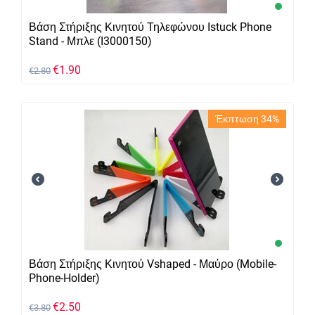
Βάση Στήριξης Κινητού Τηλεφώνου Istuck Phone
Stand - Μπλε (I3000150)
€
1.90
€
2.80
Έκπτωση 34%
Βάση Στήριξης Κινητού Vshaped - Μαύρο (Mobile-
Phone-Holder)
€
2.50
€
3.80