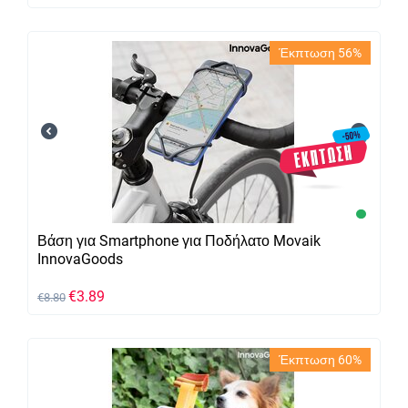
Έκπτωση 56%
Βάση για Smartphone για Ποδήλατο Movaik
InnovaGoods
€
3.89
€
8.80
Έκπτωση 60%