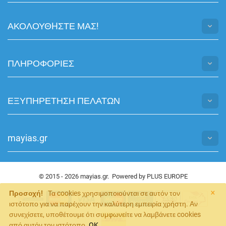
ΑΚΟΛΟΥΘHΣΤΕ ΜΑΣ!
ΠΛΗΡΟΦΟΡΙΕΣ
ΕΞΥΠΗΡΕΤΗΣΗ ΠΕΛΑΤΩΝ
mayias.gr
© 2015 - 2026 mayias.gr. Powered by
PLUS EUROPE
×
Προσοχή!
Τα cookies χρησιμοποιούνται σε αυτόν τον
ιστότοπο για να παρέχουν την καλύτερη εμπειρία χρήστη. Αν
συνεχίσετε, υποθέτουμε ότι συμφωνείτε να λαμβάνετε cookies
από αυτόν τον ιστότοπο.
OK