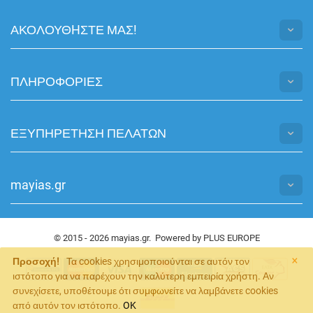
ΑΚΟΛΟΥΘHΣΤΕ ΜΑΣ!
ΠΛΗΡΟΦΟΡΙΕΣ
ΕΞΥΠΗΡΕΤΗΣΗ ΠΕΛΑΤΩΝ
mayias.gr
© 2015 - 2026 mayias.gr. Powered by
PLUS EUROPE
×
Προσοχή!
Τα cookies χρησιμοποιούνται σε αυτόν τον
ιστότοπο για να παρέχουν την καλύτερη εμπειρία χρήστη. Αν
συνεχίσετε, υποθέτουμε ότι συμφωνείτε να λαμβάνετε cookies
από αυτόν τον ιστότοπο.
OK