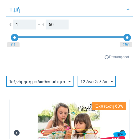
Γιορτές
Τιμή
Γραφείο
Γυμναστική
€
–
€
Διακόσμηση
Διασκέδαση
‎€
1
‎€
50
Είδη Μαστορέματος
Εξαρτήματα Scooter
Επαναφορά
Έπιπλα
Ευεξία
Ταξινόμηση με διαθεσιμότητα
Ζώα
12 Ανα Σελίδα
Ηλεκτρικά Είδη
Ήλιος / Οικολογία
Έκπτωση 63%
Καθαριότητα
Καλοκαίρι
Κινηματογράφος και Τηλεόραση
Κομμωτήριο / Αισθητική