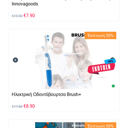
Innovagoods
€
7.90
€
19.90
Έκπτωση 50%
Ηλεκτρική Οδοντόβουρτσα Brush+
€
8.90
€
17.80
Έκπτωση 50%