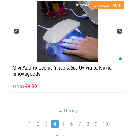
Έκπτωση 50%
Μίνι Λάμπα Led με Υπεριώδες Uv για τα Νύχια
Innovagoods
€
9.90
€
19.80
Προηγ
1
2
3
4
5
6
7
8
9
10