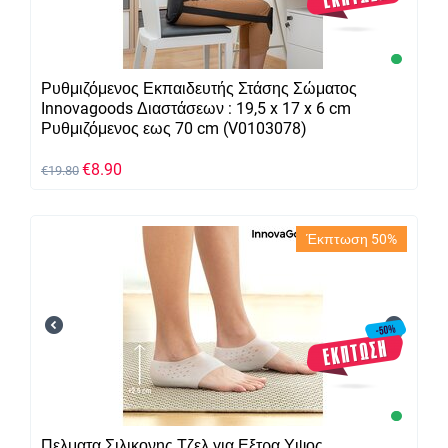
Ρυθμιζόμενος Εκπαιδευτής Στάσης Σώματος
Innovagoods Διαστάσεων : 19,5 x 17 x 6 cm
Ρυθμιζόμενος εως 70 cm (V0103078)
€
8.90
€
19.80
Έκπτωση 50%
Πελματα Σιλικονης Τζελ για Εξτρα Υψος