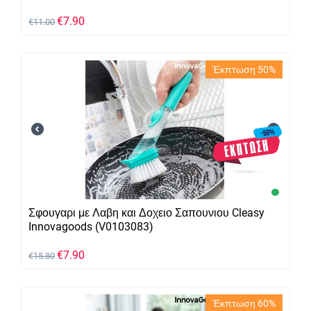
Στη Μόδα
€
7.90
€
11.00
Στυλ Ζεν
Ταξίδι
Τηλέφωνα και Tablets
Έκπτωση 50%
Τρέξιμο
Ύπαιθρος / Κάμπινγκ
Υπολογιστές / Εξαρτήματα
Υπολογιστές / Περιφερειακά
Φωτογραφία
Χειμώνας
’Άνεση / Χαλάρωση
Σφουγαρι με Λαβη και Δοχειο Σαπουνιου Cleasy
Γυναικεία εσώρουχα εγκυμοσύνης
Innovagoods (V0103083)
Εγκυμοσύνη
€
7.90
€
15.80
Έκπτωση 60%