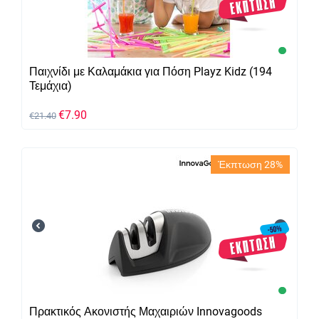
Μασάζ / Χαλάρωση
Μουσική
Μπαμπού / Σχιστόλιθος
Μπάρμπεκιου / Γκριλ
Παιχνίδι με Καλαμάκια για Πόση Playz Kidz (194
Τεμάχια)
Ξεκούραση / Ύπνος
Ομορφιά
€
7.90
€
21.40
Οργάνωση Χώρου
Ορεκτικά / Σνακ
Έκπτωση 28%
Ποδήλατο
Ποτά
Προσωπική Φροντίδα
Πρωτότυπα Δώρα
Σεξ
Σεφ / Είδη Κουζίνας
Σπορ / Σε Φόρμα
Σπορ / Σε φόρμα
Πρακτικός Ακονιστής Μαχαιριών Innovagoods