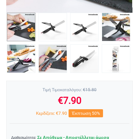
Τιμή Τιμοκαταλόγου:
€
15.80
€
7.90
Κερδίζετε:
€
7.90
Έκπτωση 50%
Σε Απόθεμα - Αποστέλλεται άμεσα
Διαθεσιμότητα: