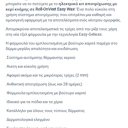
μπορείτε να το πετύχετε με το
ηλεκτρικό κιτ αποτρίχωσης με
κερί κνήμης σε Roll-OnVeet Easy Wax
! Ένα πολύ εύκολο στη
χρήση σύστημα αποτρίχωσης που επιτρέπει μια καθαρή και
ομοιογενή εφαρμογή με τα αποτελέσματα ενός κέντρου ομορφιάς.
Απομακρύνει αποτελεσματικά τις τρίχες από την ρίζα τους χάρη
στη νέα τζελ φόρμουλα με την τεχνολογία Easy-Gelwax.
Η φόρμουλά του εμπλουτισμένη με βούτυρο καριτέ παρέχει στο
δέρμα μεγάλη απαλότητα και ενυδάτωση.
 Σύστημα αυτόματης θέρμανσης κεριού
 Ανετη και εύκολη χρήση
 Αφαιρεί ακόμα και τις μικρότερες τρίχες (2 mm)
 Ανθεκτική αποτρίχωση (έως και 28 ημέρες)
 Φόρμουλα εμπλουτισμένη με βούτυρο καριτέ
 Ιδανικό για τα πόδια και τα χέρια
 Κατάλληλο για όλους τους τύπους δέρματος
 Δερματολογικά ελεγμένο