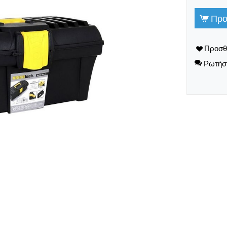
Προ
Ρωτήστ