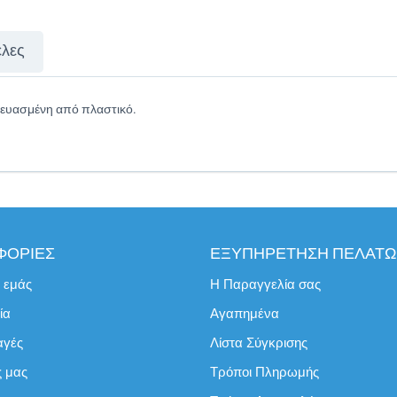
έλες
κευασμένη από πλαστικό.
ΦΟΡΙΕΣ
ΕΞΥΠΗΡΕΤΗΣΗ ΠΕΛΑΤ
ε εμάς
Η Παραγγελία σας
ία
Αγαπημένα
αγές
Λίστα Σύγκρισης
ς μας
Τρόποι Πληρωμής