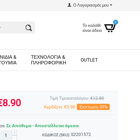
Ο Λογαριασμός μου
0
Το καλάθι
είναι άδειο
ΝΊΔΙΑ &
ΤΕΧΝΟΛΟΓΊΑ &
OUTLET
ΤΟΎΜΙΑ
ΠΛΗΡΟΦΟΡΙΚΉ
Τιμή Τιμοκαταλόγου:
€
12.80
€
8.90
Κερδίζετε:
€
3.90
Έκπτωση 30%
Σε Απόθεμα - Αποστέλλεται άμεσα
τα:
+
S2201572
ΚΩΔΙΚΟΣ (SKU):
−