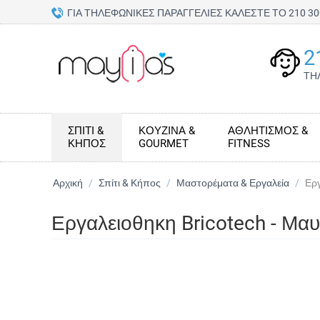
ΓΙΑ ΤΗΛΕΦΩΝΙΚΕΣ ΠΑΡΑΓΓΕΛΙΕΣ ΚΑΛΕΣΤΕ ΤΟ 210 
2
ΤΗ
ΣΠΊΤΙ &
ΚΟΥΖΊΝΑ &
ΑΘΛΗΤΙΣΜΌΣ &
ΚΉΠΟΣ
GOURMET
FITNESS
Αρχική
/
Σπίτι & Κήπος
/
Μαστορέματα & Εργαλεία
/
Εργ
Εργαλειοθηκη Bricotech - Μ