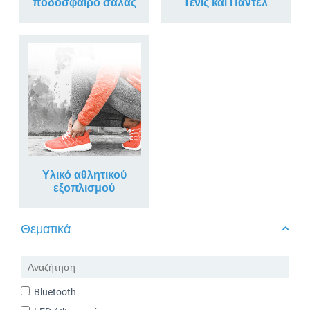
ποδόσφαιρο σάλας
Τένις και Πάντελ
Υλικό αθλητικού
εξοπλισμού
Θεματικά
Bluetooth