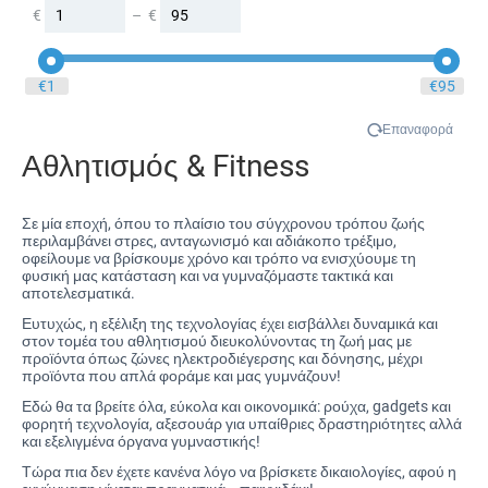
Κινηματογράφος και Τηλεόραση
€
–
€
Μασάζ / Χαλάρωση
Μπαμπού / Σχιστόλιθος
‎€
1
‎€
95
Ξεκούραση / Ύπνος
Ομορφιά
Επαναφορά
Οργάνωση Χώρου
Αθλητισμός & Fitness
Ορεκτικά / Σνακ
Ποδήλατο
Σε μία εποχή, όπου το πλαίσιο του σύγχρονου τρόπου ζωής
περιλαμβάνει στρες, ανταγωνισμό και αδιάκοπο τρέξιμο,
Ποτά
οφείλουμε να βρίσκουμε χρόνο και τρόπο να ενισχύουμε τη
φυσική μας κατάσταση και να γυμναζόμαστε τακτικά και
Προσωπική Φροντίδα
αποτελεσματικά.
Πρωτότυπα Δώρα
Ευτυχώς, η εξέλιξη της τεχνολογίας έχει εισβάλλει δυναμικά και
Σπορ / Σε Φόρμα
στον τομέα του αθλητισμού διευκολύνοντας τη ζωή μας με
προϊόντα όπως ζώνες ηλεκτροδιέγερσης και δόνησης, μέχρι
Σπορ / Σε φόρμα
προϊόντα που απλά φοράμε και μας γυμνάζουν!
Ταξίδι
Εδώ θα τα βρείτε όλα, εύκολα και οικονομικά: ρούχα, gadgets και
φορητή τεχνολογία, αξεσουάρ για υπαίθριες δραστηριότητες αλλά
Τηλέφωνα και Tablets
και εξελιγμένα όργανα γυμναστικής!
Τρέξιμο
Τώρα πια δεν έχετε κανένα λόγο να βρίσκετε δικαιολογίες, αφού η