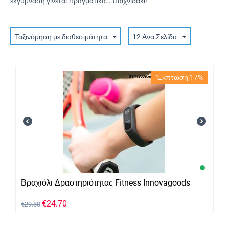
εκγύμναση γίνεται πραγματικά….παιχνιδάκι!
Ύπαιθρος / Κάμπινγκ
’Άνεση / Χαλάρωση
Ταξινόμηση με διαθεσιμότητα
12 Ανα Σελίδα
Έκπτωση 17%
Βραχιόλι Δραστηριότητας Fitness Innovagoods
€
24.70
€
29.80