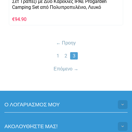
Σετ Τραπέζι με Δύο Καρέκλες IPAE Progarden
Camping Set από Πολυπροπυλένιο, Λευκό
€
94.90
Προηγ
1
2
3
Επόμενο
Ο ΛΟΓΑΡΙΑΣΜΟΣ ΜΟΥ
ΑΚΟΛΟΥΘHΣΤΕ ΜΑΣ!